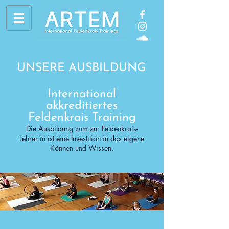
UNSERE AUSBILDUNG
International
akkreditiertes
Feldenkrais Training
Die Ausbildung zum:zur Feldenkrais-
Lehrer:in ist eine Investition in das eigene
Können und Wissen.